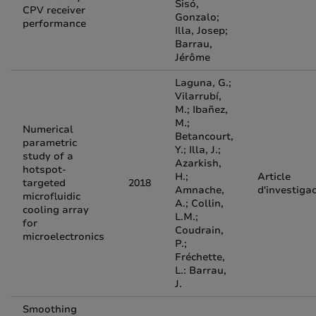
Sisó,
CPV receiver
Gonzalo;
performance
Illa, Josep;
Barrau,
Jérôme
Laguna, G.;
Vilarrubí,
M.; Ibañez,
M.;
Numerical
Betancourt,
parametric
Y.; Illa, J.;
study of a
Azarkish,
hotspot-
H.;
Article
targeted
2018
Amnache,
d'investiga
microfluidic
A.; Collin,
cooling array
L.M.;
for
Coudrain,
microelectronics
P.;
Fréchette,
L.: Barrau,
J.
Smoothing