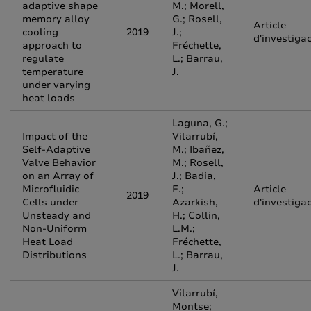
adaptive shape
M.; Morell,
memory alloy
G.; Rosell,
Article
cooling
2019
J.;
d'investiga
approach to
Fréchette,
regulate
L.; Barrau,
temperature
J.
under varying
heat loads
Laguna, G.;
Impact of the
Vilarrubí,
Self-Adaptive
M.; Ibañez,
Valve Behavior
M.; Rosell,
on an Array of
J.; Badia,
Microfluidic
F.;
Article
2019
Cells under
Azarkish,
d'investiga
Unsteady and
H.; Collin,
Non-Uniform
L.M.;
Heat Load
Fréchette,
Distributions
L.; Barrau,
J.
Vilarrubí,
Montse;