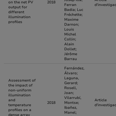
on the net PV
2018
Ferran
d'investiga
output for
Badia; Luc
different
Fréchette;
illumination
Maxime
profiles
Darnon;
Louis
Michel
Collin;
Alain
Dollet;
Jérôme
Barrau
Fernández,
Álvaro;
Laguna,
Assessment of
Gerard;
the impact of
Rosell,
non-uniform
Joan;
illumination
Vilarrubí,
and
Article
2018
Montse;
temperature
d'investiga
Ibañez,
profiles on a
Manel;
dense array