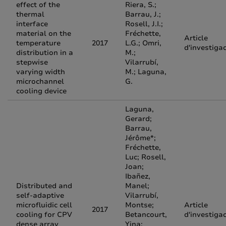
effect of the
Riera, S.;
thermal
Barrau, J.;
interface
Rosell, J.I.;
material on the
Fréchette,
Article
temperature
2017
L.G.; Omri,
d'investiga
distribution in a
M.;
stepwise
Vilarrubí,
varying width
M.; Laguna,
microchannel
G.
cooling device
Laguna,
Gerard;
Barrau,
Jérôme*;
Fréchette,
Luc; Rosell,
Joan;
Ibañez,
Distributed and
Manel;
self-adaptive
Vilarrubí,
microfluidic cell
Montse;
Article
2017
cooling for CPV
Betancourt,
d'investiga
dense array
Yina;