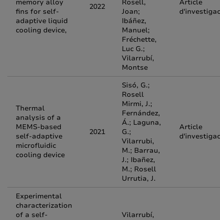
memory alloy
Rosell,
Article
2022
fins for self-
Joan;
d'investiga
adaptive liquid
Ibáñez,
cooling device,
Manuel;
Fréchette,
Luc G.;
Vilarrubí,
Montse
Sisó, G.;
Rosell
Mirmi, J.;
Thermal
Fernández,
analysis of a
Á.; Laguna,
MEMS-based
Article
2021
G.;
self-adaptive
d'investiga
Vilarrubi,
microfluidic
M.; Barrau,
cooling device
J.; Ibañez,
M.; Rosell
Urrutia, J.
Experimental
characterization
of a self-
Vilarrubí,