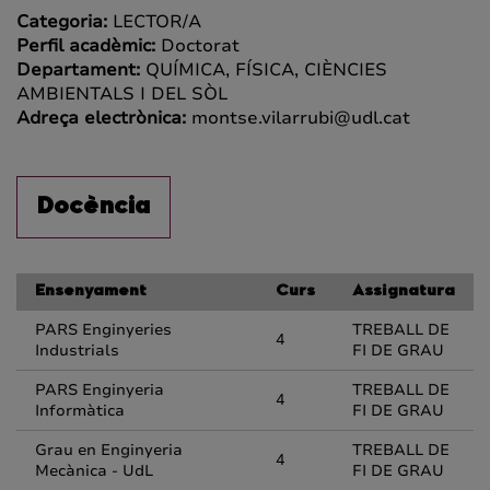
Categoria:
LECTOR/A
Perfil acadèmic:
Doctorat
Departament:
QUÍMICA, FÍSICA, CIÈNCIES
AMBIENTALS I DEL SÒL
Adreça electrònica:
montse.vilarrubi@udl.cat
Docència
Ensenyament
Curs
Assignatura
PARS Enginyeries
TREBALL DE
4
Industrials
FI DE GRAU
PARS Enginyeria
TREBALL DE
4
Informàtica
FI DE GRAU
Grau en Enginyeria
TREBALL DE
4
Mecànica - UdL
FI DE GRAU