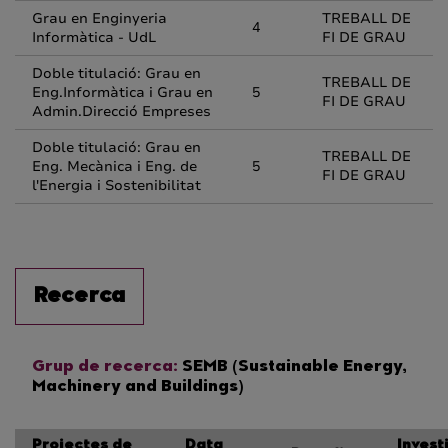
Grau en Enginyeria
TREBALL DE
4
Informàtica - UdL
FI DE GRAU
Doble titulació: Grau en
TREBALL DE
Eng.Informàtica i Grau en
5
FI DE GRAU
Admin.Direcció Empreses
Doble titulació: Grau en
TREBALL DE
Eng. Mecànica i Eng. de
5
FI DE GRAU
l'Energia i Sostenibilitat
Recerca
Grup de recerca:
SEMB (Sustainable Energy,
Machinery and Buildings)
Projectes de
Data
Invest