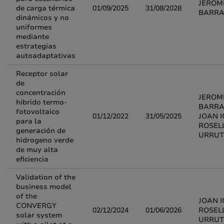
JEROM
de carga térmica
01/09/2025
31/08/2028
BARR
dinámicos y no
uniformes
mediante
estrategias
autoadaptativas
Receptor solar
de
concentración
JEROM
hibrido termo-
BARRA
fotovoltaico
01/12/2022
31/05/2025
JOAN I
para la
ROSEL
generación de
URRUT
hidrogeno verde
de muy alta
eficiencia
Validation of the
business model
of the
JOAN I
CONVERGY
02/12/2024
01/06/2026
ROSEL
solar system
URRUT