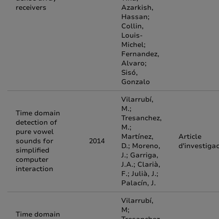
receivers
Azarkish,
Hassan;
Collin,
Louis-
Michel;
Fernandez,
Alvaro;
Sisó,
Gonzalo
Vilarrubí,
M.;
Time domain
Tresanchez,
detection of
M.;
pure vowel
Martínez,
Article
sounds for
2014
D.; Moreno,
d'investiga
simplified
J.; Garriga,
computer
J.A.; Clarià,
interaction
F.; Julià, J.;
Palacín, J.
Vilarrubí,
M;
Time domain