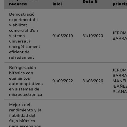
Data fi
recerca
inici
princi
Demostració
experimental i
viabilitat
comercial d'un
JEROM
sistema
01/05/2019
31/10/2020
BARR
universal i
energèticament
eficient de
refredament
Refrigeración
JEROM
bifásica con
BARRA
elementos
01/09/2022
31/03/2026
MANE
autoadaptativos
IBAÑE
en sistemas de
PLANA
microelectronica
Mejora del
rendimiento y la
fiabilidad del
flujo bifásico
para escenarios