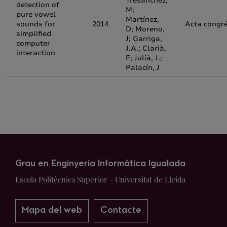
Tresanchez,
detection of
M;
pure vowel
Martínez,
sounds for
2014
Acta congr
D; Moreno,
simplified
J; Garriga,
computer
J.A.; Clarià,
interaction
F; Julià, J.;
Palacín, J
Grau en Enginyeria Informàtica Igualada
Escola Politècnica Superior - Universitat de Lleida
Mapa del web
Contacte