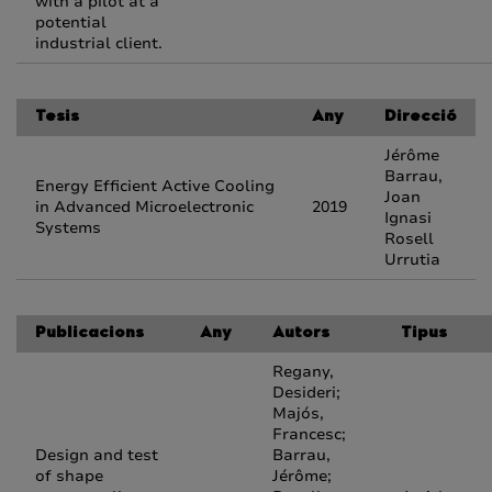
with a pilot at a
potential
industrial client.
Tesis
Any
Direcció
Jérôme
Barrau,
Energy Efficient Active Cooling
Joan
in Advanced Microelectronic
2019
Ignasi
Systems
Rosell
Urrutia
Publicacions
Any
Autors
Tipus
Regany,
Desideri;
Majós,
Francesc;
Design and test
Barrau,
of shape
Jérôme;