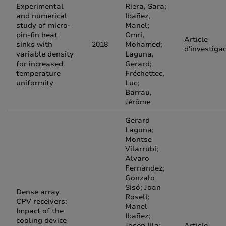
Experimental
Riera, Sara;
and numerical
Ibañez,
study of micro-
Manel;
pin-fin heat
Omri,
Article
sinks with
2018
Mohamed;
d'investiga
variable density
Laguna,
for increased
Gerard;
temperature
Fréchettec,
uniformity
Luc;
Barrau,
Jérôme
Gerard
Laguna;
Montse
Vilarrubí;
Alvaro
Fernàndez;
Gonzalo
Sisó; Joan
Dense array
Rosell;
CPV receivers:
Manel
Impact of the
Ibañez;
cooling device
Josep Illa;
Article