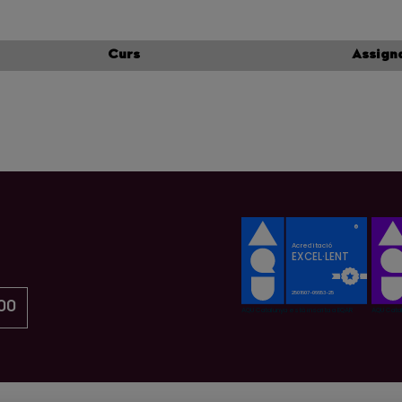
Curs
Assign
00